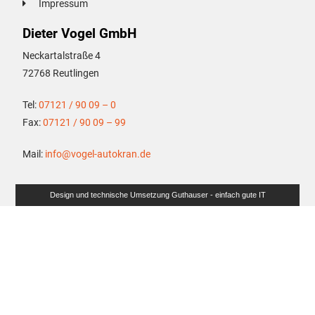
Impressum
Dieter Vogel GmbH
Neckartalstraße 4
72768 Reutlingen
Tel:
07121 / 90 09 – 0
Fax:
07121 / 90 09 – 99
Mail:
info@vogel-autokran.de
Design und technische Umsetzung Guthauser - einfach gute IT